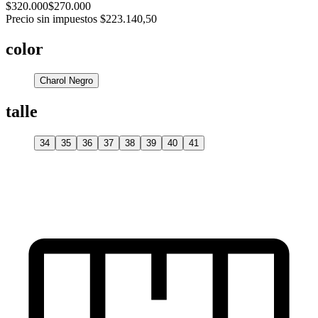
$320.000
$270.000
Precio sin impuestos
$223.140,50
color
Charol Negro
talle
34
35
36
37
38
39
40
41