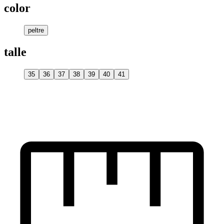
color
peltre
talle
35
36
37
38
39
40
41