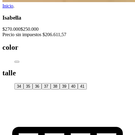
Inicio
.
Isabella
$270.000
$250.000
Precio sin impuestos
$206.611,57
color
talle
34
35
36
37
38
39
40
41