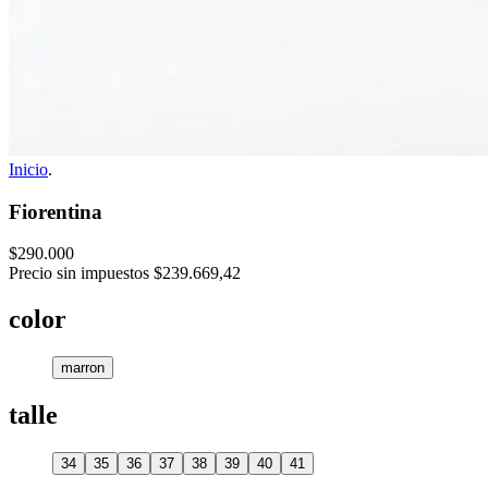
Inicio
.
Fiorentina
$290.000
Precio sin impuestos
$239.669,42
color
marron
talle
34
35
36
37
38
39
40
41