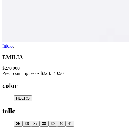
Inicio
.
EMILIA
$270.000
Precio sin impuestos
$223.140,50
color
NEGRO
talle
35
36
37
38
39
40
41